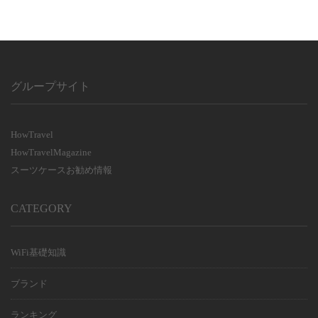
グループサイト
HowTravel
HowTravelMagazine
スーツケースお勧め情報
CATEGORY
WiFi基礎知識
ブランド
ランキング