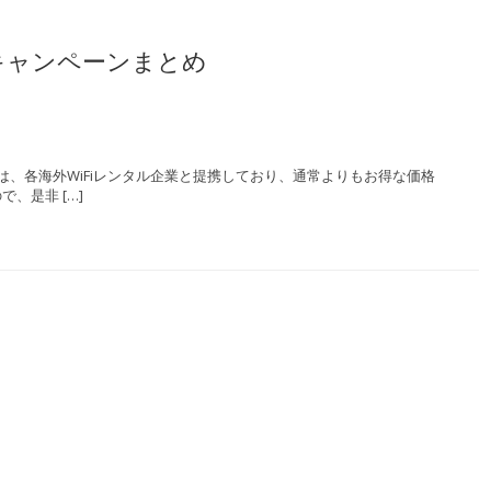
・キャンペーンまとめ
velは、各海外WiFiレンタル企業と提携しており、通常よりもお得な価格
、是非 […]