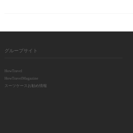
グループサイト
HowTravel
HowTravelMagazine
スーツケースお勧め情報