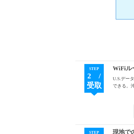
WiFi
STEP
2 /
U.S.デ
受取
できる。
現地で
STEP