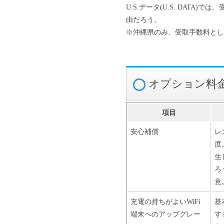
U.S.データ(U.S. DAT
由だろう。
※沖縄県のみ、受取手数料として
オプション料
項目
安心補償
レ
度
生
ろ
意
充電の持ちがよいWiFi
基
端末へのアップグレー
す