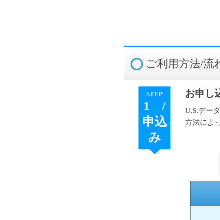
ご利用方法/流
お申し
STEP
1 /
U.S.デ
申込
方法によ
み