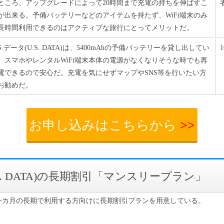
ところ、アップグレードによって20時間まで充電の持ちを伸ばすこ
が出来る。予備バッテリーなどのアイテムを持たず、WiFi端末のみ
長時間利用できるのはアクティブな旅行にとってメリットだ。
.S.データ(U.S. DATA)は、5400mAhの予備バッテリーを貸し出してい
。スマホやレンタルWiFi端末本体の電源がなくなりそうな時でも再
電できるので安心だ。充電を気にせずマップやSNS等を行いたい方
お勧めだ。
お申し込みはこちらから
>>
U.S. DATA)の長期割引「マンスリープラン」
A)では、一カ月の長期で利用する方向けに長期割引プランを用意している。