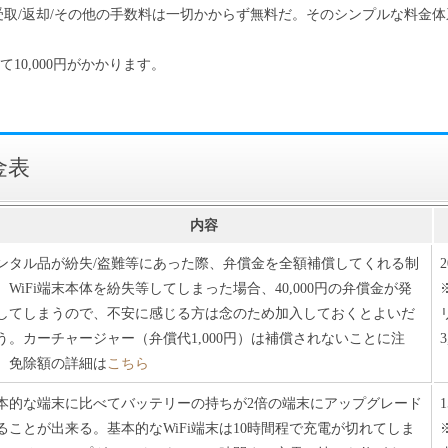
A)では、受取/返却/その他の手数料は一切かからず無料だ。そのシンプルな料
10,000円がかかります。
金表
内容
ンタル品が紛失/盗難等にあった際、弁償金を全額補償してくれる制
。WiFi端末本体を紛失等してしまった場合、40,000円の弁償金が発
してしまうので、不安に感じる方は念のため加入しておくとよいだ
う。カーチャージャー（弁償代1,000円）は補償されないことに注
3
。免除額の詳細は
こちら
本的な端末に比べてバッテリーの持ちが2倍の端末にアップグレード
ることが出来る。基本的なWiFi端末は10時間程で充電が切れてしま