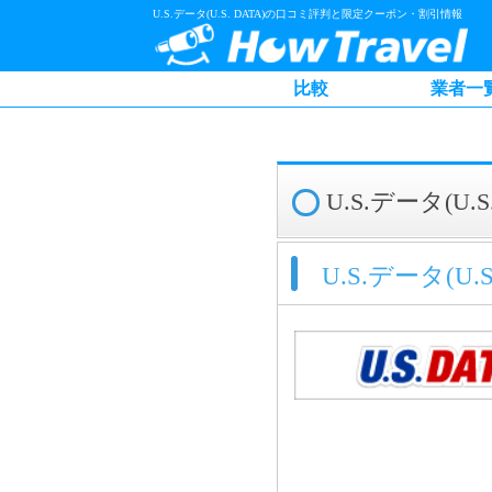
U.S.データ(U.S. DATA)の口コミ評判と限定クーポン・割引情報
比較
業者一
U.S.データ(
U.S.データ(U.S