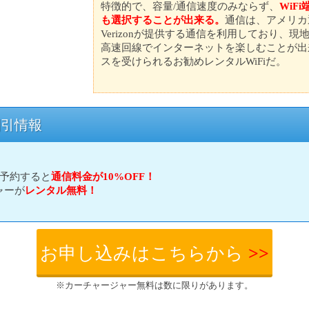
特徴的で、容量/通信速度のみならず、
WiF
も選択することが出来る。
通信は、アメリカ通
Verizonが提供する通信を利用しており、
高速回線でインターネットを楽しむことが出
スを受けられるお勧めレンタルWiFiだ。
l割引情報
に予約すると
通信料金が10%OFF！
ャーが
レンタル無料！
お申し込みはこちらから
>>
※カーチャージャー無料は数に限りがあります。