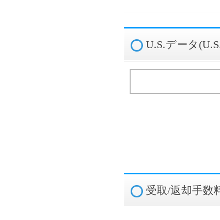
U.S.データ(U
受取/返却手数