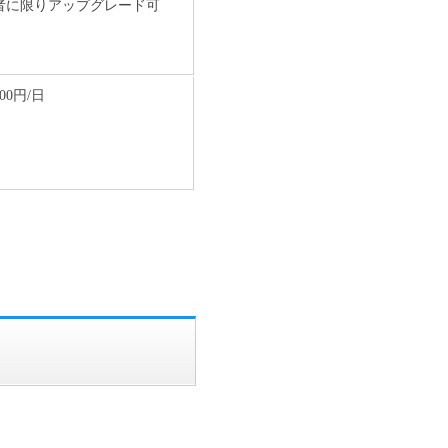
者に限りアップグレード可
100円/日