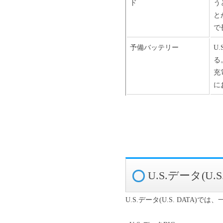
ド
う
と
で
予備バッテリー
U
る
充
に
U.S.データ(
U.S.データ(U.S. DAT