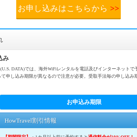
お申し込みはこちらから
>>
れ
込み
ータ(U.S. DATA)では、海外WiFiレンタルを電話及びインターネット
って申し込み期限が異なるので注意が必要。受取手法毎の申し込み
お申込み期限
HowTravel割引情報
【期間限定】
・1カ月以上前に予約すると
通信料金が10%OFF！