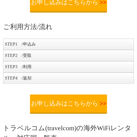
お申し込みはこちらから
>>
ご利用方法/流れ
STEP
1 /申込み
お申し込み
STEP
2 /受取
トラベルコム(travelcom)は、公式サイトもしくは電話にてお申込みが出来
WiFiルーターの受け取り
STEP
3 /利用
る。公式サイトからお申込みの場合は
出発の5営業日前まで
のお申込みが
トラベルコム(travelcom)に申し込むと、出発の2日前に宅配される。宅配
必要。それ以降のお申込みは電話にて受け付けている。
現地での利用
STEP
4 /返却
料は無料で簡単だ。
WiFiルーターの電源を入れ、パスワードを入力するとインターネットが
WiFi機器の返却
利用できます。携帯キャリアのデータローミングがオンになっていると
WiFi機器は、帰国日の翌日までの消印で郵送にて返却をする必要があ
お申し込みはこちらから
>>
思わぬ高額請求がされることがあるので、必ずデータローミング等の
り、以降は1日1000円の延滞金が発生する。帰国したら忘れずに返却する
お申し込みはこちらから
>>
WiFi接続以外の通信はしない設定をしておくことが必要。
こと。
※ボタンクリック後、遷移した公式サイトでお申込みで、
HowTravel割引が適用されます。
利用の仕方詳細
トラベルコム(travelcom)の海外WiFiレンタ