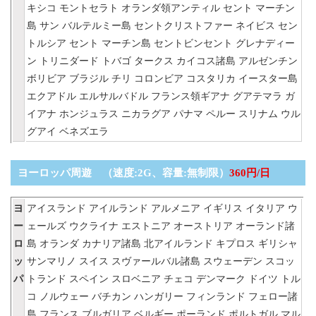
キシコ
モントセラト
オランダ領アンティル
セント
マーチン
島
サン
バルテルミー島
セントクリストファー
ネイビス
セン
トルシア
セント
マーチン島
セントビンセント
グレナディー
ン
トリニダード
トバゴ
タークス
カイコス諸島
アルゼンチン
ボリビア
ブラジル
チリ
コロンビア
コスタリカ
イースター島
エクアドル
エルサルバドル
フランス領ギアナ
グアテマラ
ガ
イアナ
ホンジュラス
ニカラグア
パナマ
ペルー
スリナム
ウル
グアイ
ベネズエラ
ヨーロッパ周遊 （速度:2G、容量:無制限）
360円/日
ヨ
アイスランド
アイルランド
アルメニア
イギリス
イタリア
ウ
ー
ェールズ
ウクライナ
エストニア
オーストリア
オーランド諸
ロ
島
オランダ
カナリア諸島
北アイルランド
キプロス
ギリシャ
ッ
サンマリノ
スイス
スヴァールバル諸島
スウェーデン
スコッ
パ
トランド
スペイン
スロベニア
チェコ
デンマーク
ドイツ
トル
コ
ノルウェー
バチカン
ハンガリー
フィンランド
フェロー諸
島
フランス
ブルガリア
ベルギー
ポーランド
ポルトガル
マル