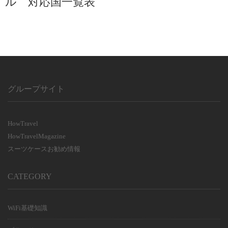
ル 対応国一覧表
グループサイト
HowTravel
HowTravelMagazine
スーツケースお勧め情報
CATEGORY
WiFi基礎知識