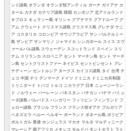
ンド諸島
オランダ
オランダ領アンティル
ガーナ
ガイアナ
カ
タール
カナダ
カナリア諸島
韓国
カンボジア
北アイルランド
キプロス
キュラソー島
ギリシャ
グアテマラ
グアドループ
グ
アム
クウェート
クリスマス諸島
クリスマス島
グレナダ
ケニ
ア
コスタリカ
コロンビア
サウジアラビア
サン
バルテルミー
島
ザンビア
サンマリノ
ジャマイカ
シンガポール
スイス
スヴ
ァールバル諸島
スウェーデン
スコットランド
スペイン
スリ
ナム
スリランカ
スロベニア
セント
マーチン島
セント
マーチ
ン島
セントクリストファー
ネイビス
セントビンセント
グレ
ナディーン
セントルシア
タークス
カイコス諸島
タイ
台湾
チ
ェコ
中国
チリ
デンマーク
ドイツ
ドミニカ
ドミニカ共和国
トリニダード
トバゴ
トルコ
ニカラグア
日本
ニュージーラン
ド
ノルウェー
バーレーン
パキスタン
バチカン
パナマ
バミュ
ーダ諸島
バルバドス
ハンガリー
フィリピン
フィンランド
フ
ェロー諸島
ブラジル
フランス
フランス領ギアナ
ブルガリア
ベネズエラ
ペルー
ベルギー
ポーランド
ボネール島
ボリビア
ポルトガル
香港
ホンジュラス
マカオ
マルタ
マルティニーク
マレーシア
南アフリカ
メキシコ
モルドバ
モントセラト
ラト