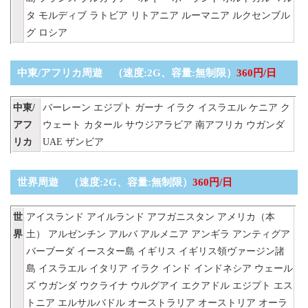
タ
モルディブ
ラトビア
リトアニア
ルーマニア
ルクセンブル
グ
ロシア
中東/アフリカ周遊 （速度:2G、容量:無制限）
360円/日
中東/
バーレーン
エジプト
ガーナ
イラク
イスラエル
ケニア
ク
アフ
ウェート
カタール
サウジアラビア
南アフリカ
ウガンダ
リカ
UAE
ザンビア
世界周遊 （速度:2G、容量:無制限）
360円/日
世
アイスランド
アイルランド
アフガニスタン
アメリカ（本
界
土）
アルゼンチン
アルバ
アルメニア
アンギラ
アンティグア
バーブーダ
イースター島
イギリス
イギリス領ヴァージン諸
島
イスラエル
イタリア
イラク
インド
インドネシア
ウェール
ズ
ウガンダ
ウクライナ
ウルグアイ
エクアドル
エジプト
エス
トニア
エルサルバドル
オーストラリア
オーストリア
オーラ