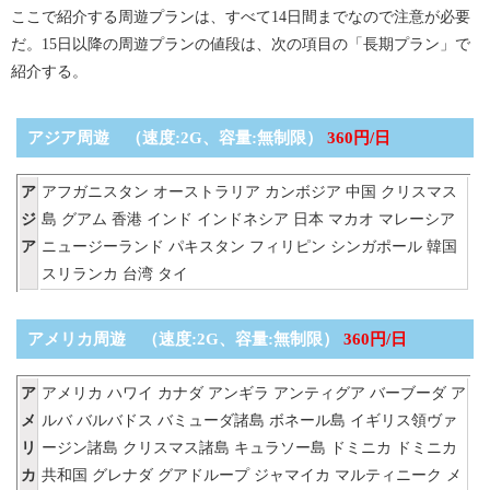
ここで紹介する周遊プランは、すべて14日間までなので注意が必要
だ。15日以降の周遊プランの値段は、次の項目の「長期プラン」で
紹介する。
アジア周遊 （速度:2G、容量:無制限）
360円/日
ア
アフガニスタン
オーストラリア
カンボジア
中国
クリスマス
ジ
島
グアム
香港
インド
インドネシア
日本
マカオ
マレーシア
ア
ニュージーランド
パキスタン
フィリピン
シンガポール
韓国
スリランカ
台湾
タイ
アメリカ周遊 （速度:2G、容量:無制限）
360円/日
ア
アメリカ
ハワイ
カナダ
アンギラ
アンティグア
バーブーダ
ア
メ
ルバ
バルバドス
バミューダ諸島
ボネール島
イギリス領ヴァ
リ
ージン諸島
クリスマス諸島
キュラソー島
ドミニカ
ドミニカ
カ
共和国
グレナダ
グアドループ
ジャマイカ
マルティニーク
メ