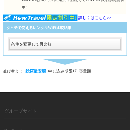
HowTravelは16ブランドの正式代理店として HowTravel限定割引を提供
中！
詳しくはこちら>>
タヒチで使えるレンタルWiFi比較結果
条件を変更して再比較
受取
受取方法
必須
並び替え：
総額最安順
申し込み期限順
容量順
受取場所
必須
返却
返却方法
必須
返却方法
グループサイト
必須
利用日数
利用日数