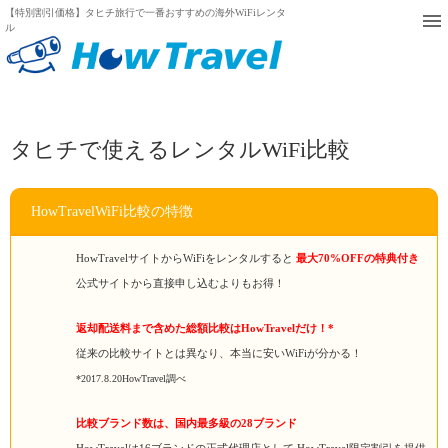
【特別割引価格】タヒチ旅行で一番おすすめの海外WiFiレンタ
ル
タヒチで使えるレンタルWiFi比較
HowTravelWiFi比較の特徴
HowTravelサイトからWiFiをレンタルすると
最大70%OFFの特典付き
公式サイトから直接申し込むよりもお得！
返却配送料まで含めた総額比較はHowTravelだけ！*
従来の比較サイトとは異なり、本当に安いWiFiが分かる！
*2017.8.20HowTravel調べ
比較ブランド数は、国内最多級の28ブランド