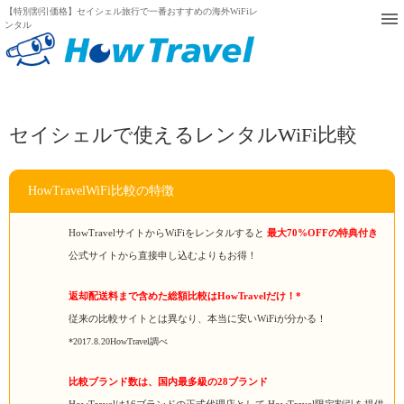
【特別割引価格】セイシェル旅行で一番おすすめの海外WiFiレ
ンタル
セイシェルで使えるレンタルWiFi比較
HowTravelWiFi比較の特徴
HowTravelサイトからWiFiをレンタルすると
最大70%OFFの特典付き
公式サイトから直接申し込むよりもお得！
返却配送料まで含めた総額比較はHowTravelだけ！*
従来の比較サイトとは異なり、本当に安いWiFiが分かる！
*2017.8.20HowTravel調べ
比較ブランド数は、国内最多級の28ブランド