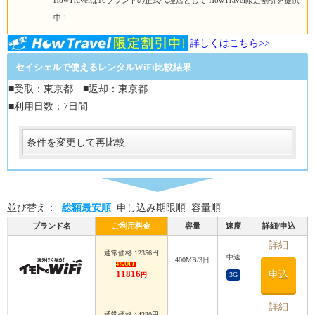
HowTravelは16ブランドの正式代理店として HowTravel限定割引を提供
中！
詳しくはこちら>>
セイシェルで使えるレンタルWiFi比較結果
■受取：東京都 ■返却：東京都
■利用日数：7日間
条件を変更して再比較
受取
受取方法
必須
並び替え：
総額最安順
申し込み期限順
容量順
受取場所
必須
ブランド名
ご利用料金
容量
速度
詳細/申込
返却
詳細
通常価格 12356円
中速
400MB/3日
返却方法
4%OFF
11816
申込
3G
円
必須
返却方法
必須
詳細
通常価格 14220円