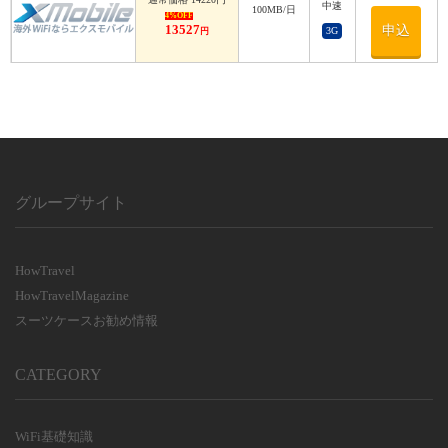
中速
利用日数
100MB/日
4%OFF
13527
申込
3G
円
利用日数
グループサイト
HowTravel
HowTravelMagazine
スーツケースお勧め情報
CATEGORY
WiFi基礎知識