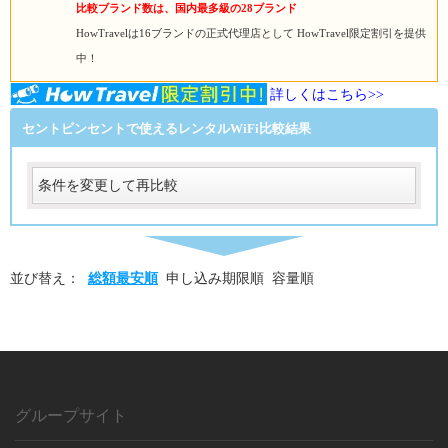
比較ブランド数は、国内最多級の28ブランド
HowTravelは16ブランドの正式代理店として HowTravel限定割引を提供
中！
詳しくはこちら>>
セントビンセントで使えるレンタルWiFi比較結果
条件を変更して再比較
受取
受取方法
必須
並び替え：
総額最安順
申し込み期限順
容量順
受取場所
必須
返却
返却方法
必須
返却方法
グループサイト
必須
利用日数