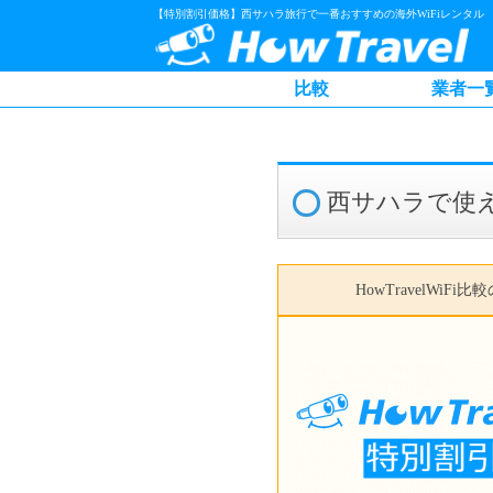
【特別割引価格】西サハラ旅行で一番おすすめの海外WiFiレンタル
比較
業者一
西サハラで使え
HowTravelWiFi