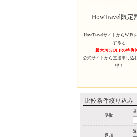
HowTravel限
HowTravelサイトからWiF
すると
最大70%OFFの特典
公式サイトから直接申し込
得！
比較条件絞り込み
受
受取
返
返却