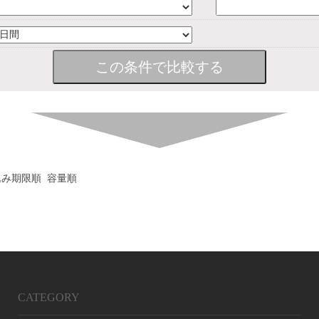
込み期限順
容量順
CATEGORY