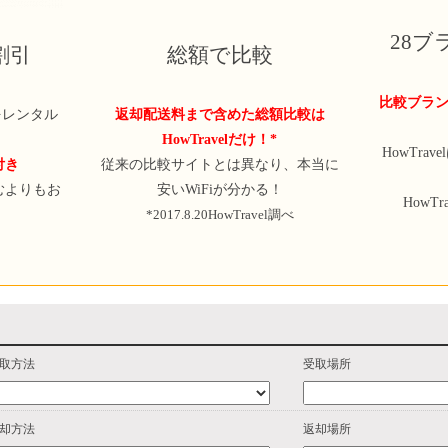
28
定割引
総額で比較
比較ブラン
iをレンタル
返却配送料まで含めた総額比較は
HowTravelだけ！*
HowTra
付き
従来の比較サイトとは異なり、本当に
むよりもお
安いWiFiが分かる！
HowT
*2017.8.20HowTravel調べ
取方法
受取場所
却方法
返却場所