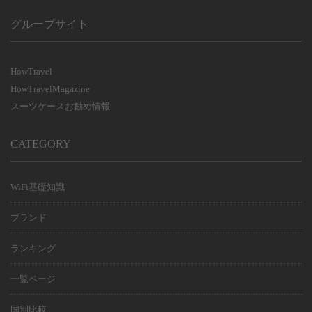
ところもあり、帰国日に簡単に返却できる。
りぎりに着いて、レンタル品を受け取っている暇が無くなることが
比較
グループサイト
宅配での返却も決して難しくはないが、帰国日翌日の消印で返却し
あるからだ。
ないと延滞料が発生する場合が多いので注意が必要だ。また、お住
宅配での受取であれば、出発前日には自宅等の指定場所で受け取る
まいの地域によっては返却送料が馬鹿にならない場合もあるので確
ことが出来るので安心だ。せっかくの海外旅行なので、万全を期し
HowTravel
認しておこう。
ておきたいところだ。受け取るレンタル品については
こちら
HowTravelMagazine
このサイトでは、ヤマト宅急便を使用して返却した場合の料金を入
スーツケースお勧め情報
利用可能空港一覧
れて比較しているので、返却送料まで含めた総額で、ブランド毎の
料金比較をしたい場合はぴったりだと言える。
CATEGORY
WiFi基礎知識
ブランド
ランキング
一覧ページ
国別比較