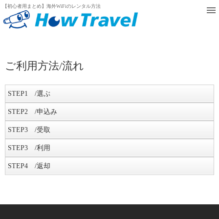
【初心者用まとめ】海外WiFiのレンタル方法
ご利用方法/流れ
STEP
1 /選ぶ
海外WiFiレンタルブランドを選ぶ
STEP
2 /申込み
海外WiFiレンタルサービスは、国内でいくつかの企業が行ってい
お申し込み
STEP
3 /受取
る。規模に違いこそあれ、どの企業も様々な工夫をしてユーザー体
このサイトで紹介している27の海外WiFiレンタル業者がインターネ
WiFiルーターの受け取り
験の質向上に努めており、大きく外れることはないだろう。あまり
STEP
3 /利用
ットからWiFiレンタルを予約できる。予約できるお申込み期限があ
WiFi端末は、予約時に受取方法を選択することが出来る。選択でき
心配せず、わかりやすさやとっつきやすさなどの情報を基に選んで
現地での利用
るので、早め早めの情報収集とお申込みが重要だ。
STEP
4 /返却
る受取方法は、ブランドによって異なるので注意が必要だ。大手で
しまってよいだろう。また、価格はブランドによって違いがあるの
WiFiルーターの電源を入れ、パスワードを入力するとインターネッ
尚、当日にも予約できるサービスもあるので、直前になってレンタ
WiFi機器の返却
あれば、空港のカウンターで受け取ることが出来るので確認した
で、よく吟味してから選ぶようにしよう。
トが利用できる。携帯キャリアのデータローミングがオンになって
ルしたくなってこのサイトに訪れている人はチェックしてみよう
返却も、受取と同様で、大きく分けると「宅配」での返却か「空
い。
このサイトでは、価格を簡単に比較できる上に、特別クーポンを配
いると思わぬ高額請求がされることがあるので、必ずデータローミ
当日に海外WiFiをレンタルする方法
港」での返却が選択できる。返却の場合は、「空港」での返却が便
しかし、お勧めは宅配での受取だ。やはり出発当日は、例えば空港
布しているので活用してほしい。また、ランキングも作成している
ング等のWiFi接続以外の通信はしない設定をしておこう。
利だ。24時間対応している「返却ボックス」を空港内に設けている
に向かうまでの電車が遅延してしまって、空港にはフライト時間ぎ
ので、選ぶ際の参考にしてみては如何だろう。