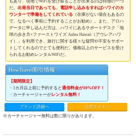
もあり、現地でWiFiを受け取ることが出来るのは特徴の一つ
だ。
出発当日であっても、電話申し込みをすればハワイのカ
ウンターで準備をしてくれている
（在庫がない場合もあるの
で、なるべく事前に予約することがお勧め）。また、アロハ
データに申し込んだ方は、ハワイにあるサポートデスク「地
球の歩き方×ファーストワイズ Aulea Hawaii（アウレアハワ
イ）」を利用でき、旅行に関する様々な疑問や不安をサポー
トしてくれるのでとても便利だ。価格以上のサービスを受け
られるお勧めレンタルWiFiだ。
HowTravel割引情報
【期間限定】
・1カ月以上前に予約すると
通信料金が10%OFF！
・カーチャージャーが
レンタル無料！
ブランド詳細へ
公式サイトへ
※カーチャージャー無料は数に限りがあります。