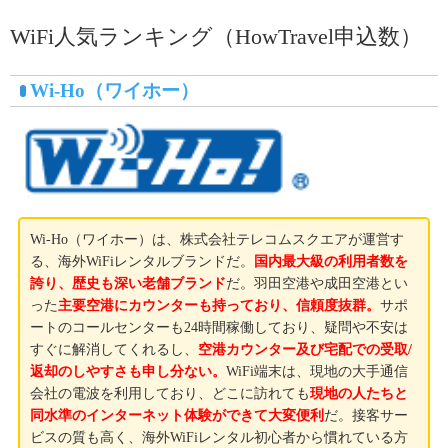
WiFi人気ランキング（HowTravel申込数）
Wi-Ho（ワイホー）
Wi-Ho（ワイホー）は、株式会社テレコムスクエアが運営す
る、海外WiFiレンタルブランドだ。
国内最大級の利用者数を
誇り、歴史も深い老舗ブランド
だ。羽田空港や成田空港とい
った
主要空港にカウンターも持っており、信頼度抜群。
サポ
ートのコールセンターも24時間稼働しており、疑問や不安は
すぐに解消してくれるし、
空港カウンター及び宅配での受取/
返却のしやすさも申し分ない。
WiFi端末は、現地の大手通信
会社の電波を利用しており、どこに訪れても
現地の人たちと
同水準のインターネット体験ができて大変便利
だ。接客サー
ビスの質も高く、海外WiFiレンタル初心者から慣れている方