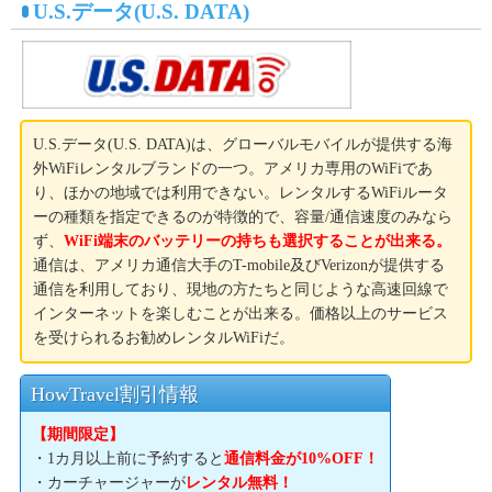
U.S.データ(U.S. DATA)
U.S.データ(U.S. DATA)は、グローバルモバイルが提供する海
外WiFiレンタルブランドの一つ。アメリカ専用のWiFiであ
り、ほかの地域では利用できない。レンタルするWiFiルータ
ーの種類を指定できるのが特徴的で、容量/通信速度のみなら
ず、
WiFi端末のバッテリーの持ちも選択することが出来る。
通信は、アメリカ通信大手のT-mobile及びVerizonが提供する
通信を利用しており、現地の方たちと同じような高速回線で
インターネットを楽しむことが出来る。価格以上のサービス
を受けられるお勧めレンタルWiFiだ。
HowTravel割引情報
【期間限定】
・1カ月以上前に予約すると
通信料金が10%OFF！
・カーチャージャーが
レンタル無料！