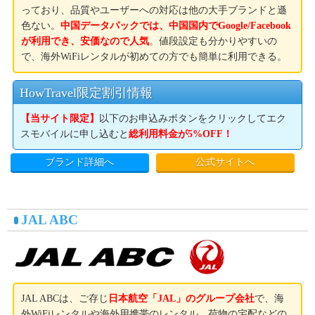
っており、品質やユーザーへの対応は他の大手ブランドと遜
色ない。
中国データパックでは、中国国内でGoogle/Facebook
が利用でき、安価なので人気
。値段設定も分かりやすいの
で、海外WiFiレンタルが初めての方でも簡単に利用できる。
HowTravel限定割引情報
【当サイト限定】
以下のお申込みボタンをクリックしてエク
スモバイルに申し込むと
総利用料金が5%OFF！
ブランド詳細へ
公式サイトへ
JAL ABC
JAL ABCは、ご存じ
日本航空「JAL」のグループ会社
で、海
外WiFiレンタルや海外用携帯のレンタル、荷物の宅配などの