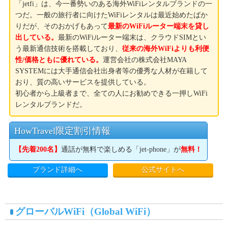
「jetfi」は、今一番勢いのある海外WiFiレンタルブランドの一
つだ。一般の旅行者に向けたWiFiレンタルは最近始めたばか
りだが、そのおかげもあって
最新のWiFiルーター端末を貸し
出している。
最新のWiFiルーター端末は、クラウドSIMとい
う最新通信技術を搭載しており、
従来の海外WiFiよりも利便
性/価格ともに優れている。
運営会社の株式会社MAYA
SYSTEMには大手通信会社出身者等の優秀な人材が在籍して
おり、質の高いサービスを提供している。
初心者から上級者まで、全ての人にお勧めできる一押しWiFi
レンタルブランドだ。
HowTravel限定割引情報
【先着200名】
通話が無料で楽しめる「jet-phone」が
無料！
ブランド詳細へ
公式サイトへ
グローバルWiFi（Global WiFi）