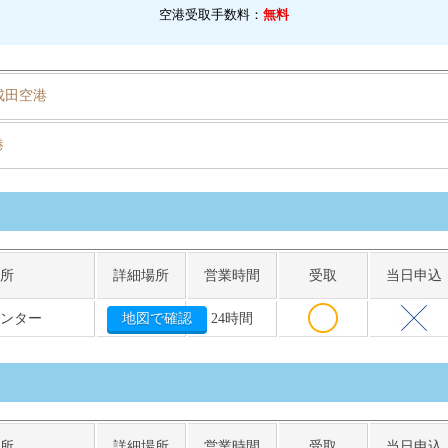
空港受取手数料：
無料
成田空港
港
所
詳細場所
営業時間
受取
当日申込
ウンター
地図で確認
24時間
所
詳細場所
営業時間
受取
当日申込