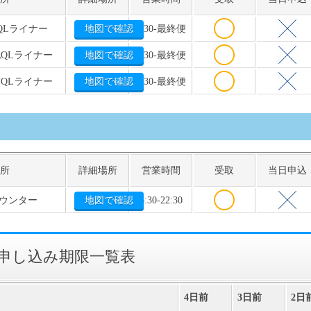
QLライナー
地図で確認
6:30-最終便
北QLライナー
地図で確認
6:30-最終便
南QLライナー
地図で確認
6:30-最終便
所
詳細場所
営業時間
受取
当日申込
カウンター
地図で確認
6:30-22:30
iの申し込み期限一覧表
4日前
3日前
2日