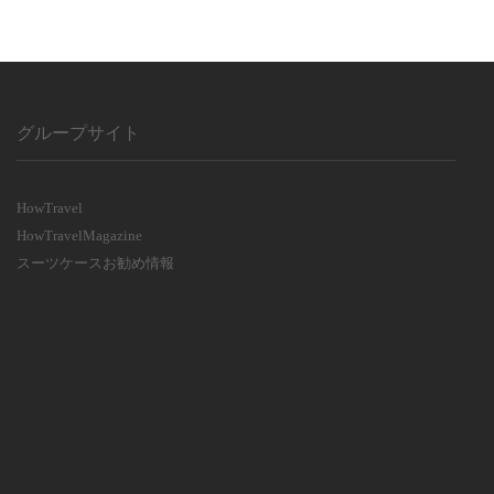
グループサイト
HowTravel
HowTravelMagazine
スーツケースお勧め情報