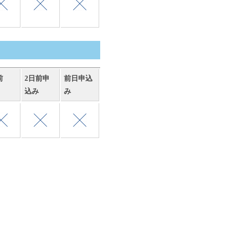
前
2日前申
前日申込
込み
み