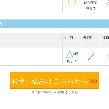
前の午前
中まで
合
5日前
4日前
3日
5日
前まで
お申し込みはこちらから
>>
※「jet-phone」の詳細は
こちら