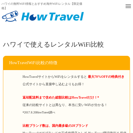
ハワイの無料WiFi情報とおすすめ海外WiFiレンタル【限定価
格】
ハワイで使えるレンタルWiFi比較
HowTravelWiFi比較の特徴
HowTravelサイトからWiFiをレンタルすると
最大70%OFFの特典付き
公式サイトから直接申し込むよりもお得！
返却配送料まで含めた総額比較はHowTravelだけ！*
従来の比較サイトとは異なり、本当に安いWiFiが分かる！
*2017.8.20HowTravel調べ
比較ブランド数は、国内最多級の28ブランド