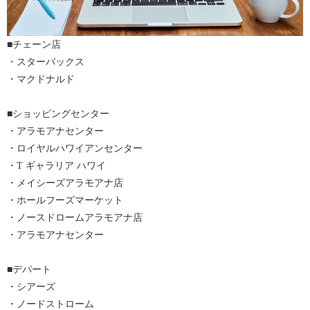
きには試してみるのもおすすめだ。
③自動的にログイン画面が立ち上がるので、「Accept&Connect」と
書かれた緑色のボタンをタップ
■チェーン店
———————————————–
・スターバックス
・マクドナルド
個人情報の入力も必要なく、非常に簡単に接続が可能だ。
■ショッピングセンター
・アラモアナセンター
・ロイヤルハワイアンセンター
・T ギャラリア ハワイ
・メイシーズアラモアナ店
・ホールフーズマーケット
・ノースドロームアラモアナ店
・アラモアナセンター
■デパート
・シアーズ
・ノードストローム