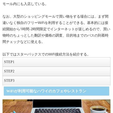
モール内にも入店している。
なお、大型のショッピングモールで買い物をする場合には、まず間
違いなく独自のフリーWiFiを利用することができる。基本的には接
続開始から1時間-2時間限定でインターネットが楽しめるので、買い
物時のちょっとした翻訳や価格の調査、目的地までのバスの到着時
間チェックなどに使える。
以下ではスターバックスでのWiFi接続方法を紹介する。
STEP
1
WiFiを提供しているスポットを探す
STEP
2
スターバックスはワイキキだけでも8店舗以上。ヒルトンハワイアン
接続
STEP
3
ビレッジとロイヤルハワイアンセンターにある店舗は建物全体の
接続の手順は以下の通り。
インターネット利用
WiFiに接続することもできる。
WiFiが利用可能なハワイのカフェやレストラン
———————————————–
ショッピングモールや空港内にもスターバックスの店舗はある。建
①手持ちのデバイスのWiFiモードをオンにして、ネットワーク選択
物全体のフリーWiFiが混雑していても、スターバックスのフリー
画面を開く。
WiFiならスムーズに接続できる場合があるので、つながりが悪いと
②ネットワーク名「Google Starbucks」をタップ。