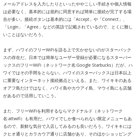
メールアドレスを入力したりといったややこしい手続きや個人情報
は必要なく、基本的には規約に同意すれば簡単に接続が完了する場
合が多い。接続ボタンは基本的には「Accept」や「Connect」、
「Login」「Agree」などの英語で記載されているので、とくに難し
いことはないだろう。
まず、ハワイのフリーWiFiを語る上で欠かせないのがスターバック
スの存在だ。日本では簡単なユーザー登録が必要になるスターバー
ックスのフリーWiFi（ネットワーク名:Google Starbucks）だが、ハ
ワイではその手間をとらない。ハワイのスターバックスは日本以上
に重要なインターネット接続拠点といえる。また、ワイキキのある
オアフ島だけではなく、ハワイ島やカウアイ島、マウイ島にも店舗
があるので活用していこう。
また、フリーWiFiを利用するならマクドナルド（ネットワーク
名:attwifi）も有用だ。ハワイでしか食べられない限定メニューもあ
るので、新鮮な気分で入店してみるのも良いだろう。ワイキキには
クヒオ通りとカラカウア通りに店舗があり、そのほかショッピング