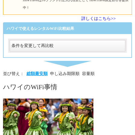
HowTravelは16ブランドの正式代理店として HowTravel限定割引を提供
中！
詳しくはこちら>>
ハワイで使えるレンタルWiFi比較結果
条件を変更して再比較
受取
受取方法
必須
並び替え：
総額最安順
申し込み期限順
容量順
受取場所
必須
ハワイのWiFi事情
返却
返却方法
必須
返却方法
必須
利用日数
利用日数