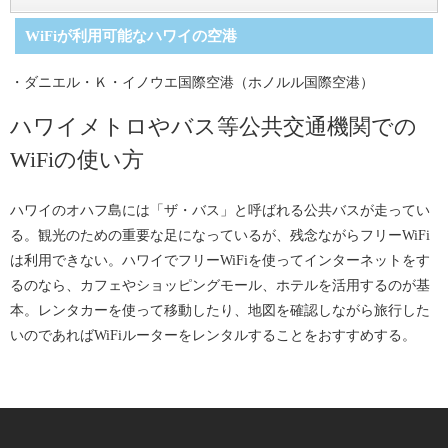
接続
WiFiが利用可能なハワイの空港
スターバックスでのWiFi接続方法は前述の通り。そのほかラウンジ
のフリーWiFiを利用する人はそれぞれのカウンターなどでパスワー
・ダニエル・Ｋ・イノウエ国際空港（ホノルル国際空港）
ドを尋ねよう。
ハワイメトロやバス等公共交通機関での
WiFiの使い方
ハワイのオハフ島には「ザ・バス」と呼ばれる公共バスが走ってい
る。観光のための重要な足になっているが、残念ながらフリーWiFi
は利用できない。ハワイでフリーWiFiを使ってインターネットをす
るのなら、カフェやショッピングモール、ホテルを活用するのが基
本。レンタカーを使って移動したり、地図を確認しながら旅行した
いのであればWiFiルーターをレンタルすることをおすすめする。