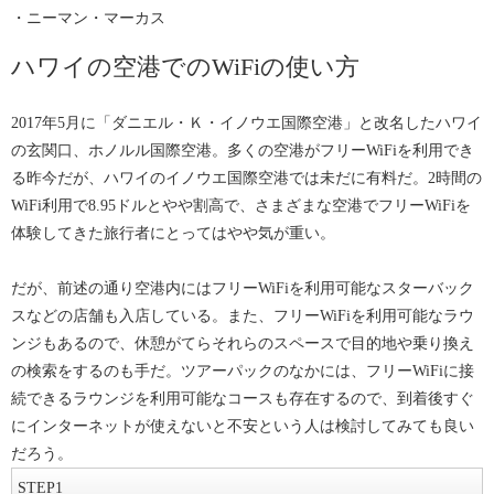
・ニーマン・マーカス
ハワイの空港でのWiFiの使い方
2017年5月に「ダニエル・Ｋ・イノウエ国際空港」と改名したハワイ
の玄関口、ホノルル国際空港。多くの空港がフリーWiFiを利用でき
る昨今だが、ハワイのイノウエ国際空港では未だに有料だ。2時間の
WiFi利用で8.95ドルとやや割高で、さまざまな空港でフリーWiFiを
体験してきた旅行者にとってはやや気が重い。
だが、前述の通り空港内にはフリーWiFiを利用可能なスターバック
スなどの店舗も入店している。また、フリーWiFiを利用可能なラウ
ンジもあるので、休憩がてらそれらのスペースで目的地や乗り換え
の検索をするのも手だ。ツアーパックのなかには、フリーWiFiに接
続できるラウンジを利用可能なコースも存在するので、到着後すぐ
にインターネットが使えないと不安という人は検討してみても良い
だろう。
STEP
1