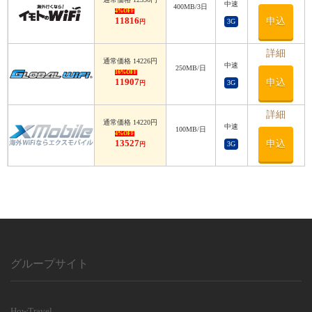
中速
利用日数
400MB/3日
4%OFF
11816
申込
3G
円
利用日数
詳細
通常価格 14226円
中速
250MB/日
16%OFF
11907
申込
3G
円
詳細
通常価格 14220円
中速
100MB/日
4%OFF
13527
申込
3G
円
グループサイト
HowTravel