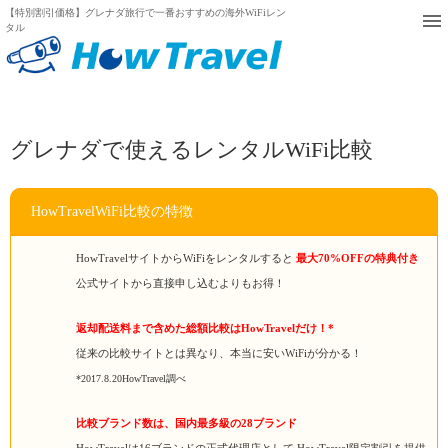
【特別割引価格】グレナダ旅行で一番おすすめの海外WiFiレン
タル
グレナダで使えるレンタルWiFi比較
HowTravelWiFi比較の特徴
HowTravelサイトからWiFiをレンタルすると
最大70%OFFの特典付き
公式サイトから直接申し込むよりもお得！
返却配送料まで含めた総額比較はHowTravelだけ！*
従来の比較サイトとは異なり、本当に安いWiFiが分かる！
*2017.8.20HowTravel調べ
比較ブランド数は、国内最多級の28ブランド