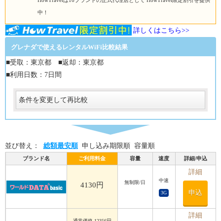
HowTravelは16ブランドの正式代理店として HowTravel限定割引を提供
中！
詳しくはこちら>>
グレナダで使えるレンタルWiFi比較結果
■受取：東京都 ■返却：東京都
■利用日数：7日間
条件を変更して再比較
受取
受取方法
必須
並び替え：
総額最安順
申し込み期限順
容量順
受取場所
必須
ブランド名
ご利用料金
容量
速度
詳細/申込
返却
詳細
中速
無制限/日
返却方法
4130円
申込
3G
必須
返却方法
必須
詳細
通常価格 12356円