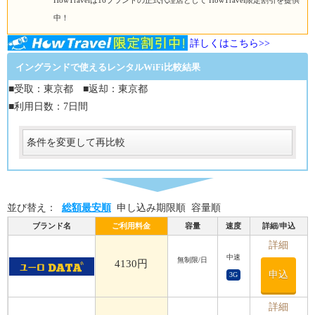
HowTravelは16ブランドの正式代理店として HowTravel限定割引を提供
中！
詳しくはこちら>>
イングランドで使えるレンタルWiFi比較結果
■受取：東京都 ■返却：東京都
■利用日数：7日間
条件を変更して再比較
受取
受取方法
必須
並び替え：
総額最安順
申し込み期限順
容量順
受取場所
必須
ブランド名
ご利用料金
容量
速度
詳細/申込
返却
詳細
中速
無制限/日
返却方法
4130円
申込
3G
必須
返却方法
必須
詳細