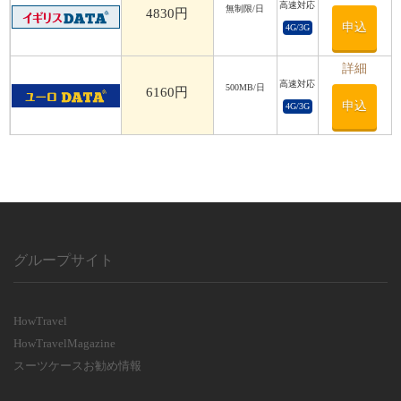
高速対応
利用日数
無制限/日
4830円
申込
4G/3G
利用日数
詳細
高速対応
500MB/日
6160円
申込
4G/3G
グループサイト
HowTravel
HowTravelMagazine
スーツケースお勧め情報