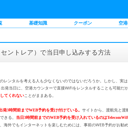
覧
基礎知識
クーポン
空港
（セントレア）で当日申し込みする方法
Fiのレンタルを考える人も少なくないのではないだろうか。しかし、実
。出発当日に、空港カウンターで直接WiFiをレンタルすることも可能だ
ことがままある。
してくれない
サイトから、渡航先と渡
当日、出発3時間前までWEB予約を受け付けている。
できる。
当日3時間前までのWEB予約を受け入れているのはTelecomWi
して、海外でもインターネットを楽しむためには、事前のWEB予約がお勧