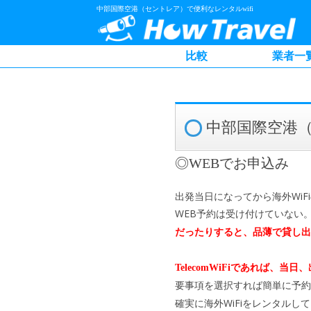
中部国際空港（セントレア）で便利なレンタルwifi
比較
業者一
中部国際空港
◎WEBでお申込み
出発当日になってから海外Wi
WEB予約は受け付けていない
だったりすると、品薄で貸し出
TelecomWiFiであれば、
要事項を選択すれば簡単に予約
確実に海外WiFiをレンタル