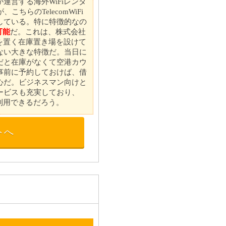
運営する海外WiFiレンタ
こちらのTelecomWiFi
している。特に特徴的なの
可能
だ。これは、株式会社
末を置く在庫置き場を設けて
ない大きな特徴だ。当日に
だと在庫がなくて空港カウ
事前に予約しておけば、借
心だ。ビジネスマン向けと
ービスも充実しており、
て利用できるだろう。
トへ