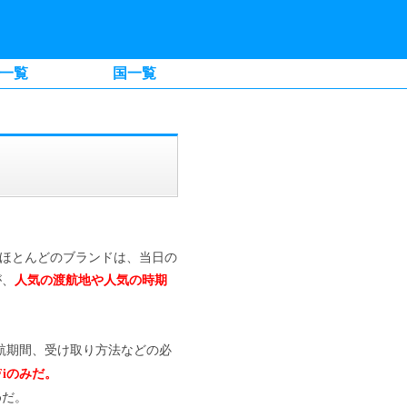
一覧
国一覧
はほとんどのブランドは、当日の
が、
人気の渡航地や人気の時期
航期間、受け取り方法などの必
Fiのみだ。
めだ。