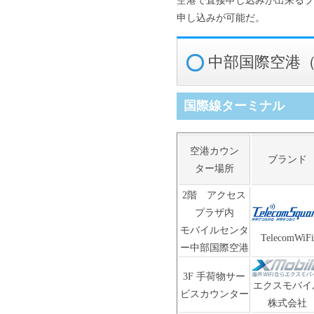
申し込みが可能だ。
中部国際空港（
国際線ターミナル
空港カウン
ブランド
ター場所
2階 アクセス
プラザ内
モバイルセンタ
TelecomWiFi
ー中部国際空港
3F 手荷物サー
エクスモバイ
ビスカウンター
株式会社