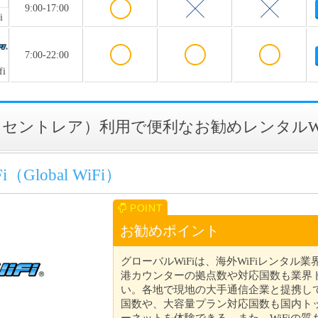
9:00-17:00
i
7:00-22:00
i
セントレア）利用で便利なお勧めレンタルWi
Global WiFi）
お勧めポイント
グローバルWiFiは、海外WiFiレンタル
港カウンターの拠点数や対応国数も業界
い。各地で現地の大手通信企業と提携して
国数や、大容量プラン対応国数も国内ト
ーネットを体験できる。また、WiFiの