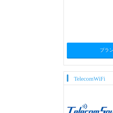
ブラ
TelecomWiFi