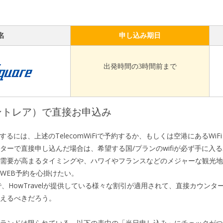
名
申し込み期日
出発時間の3時間前まで
ントレア）で直接お申込み
するには、上述のTelecomWiFiで予約するか、もしくは空港にあるWi
ターで直接申し込んだ場合は、希望する国/プランのwifiが必ず手に入
需要が高まるタイミングや、ハワイやフランスなどのメジャーな観光地
WEB予約を心掛けたい。
、HowTravelが提供している様々な割引が適用されて、直接カウン
えるべきだろう。
ランドは限られている。以下の表中の「当日申し込み」にチェックがつ