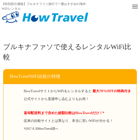
【特別割引価格】ブルキナファソ旅行で一番おすすめの海外
WiFiレンタル
ブルキナファソで使えるレンタルWiFi比
較
HowTravelWiFi比較の特徴
HowTravelサイトからWiFiをレンタルすると
最大70%OFFの特典付き
公式サイトから直接申し込むよりもお得！
返却配送料まで含めた総額比較はHowTravelだけ！*
従来の比較サイトとは異なり、本当に安いWiFiが分かる！
*2017.8.20HowTravel調べ