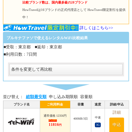
比較ブランド数は、国内最多級の28ブランド
HowTravelは16ブランドの正式代理店として HowTravel限定割引を提供
中！
詳しくはこちら>>
ブルキナファソで使えるレンタルWiFi比較結果
■受取：東京都 ■返却：東京都
■利用日数：7日間
条件を変更して再比較
受取
受取方法
必須
並び替え：
総額最安順
申し込み期限順
容量順
受取場所
必須
ブランド名
ご利用料金
容量
速度
詳細/申込
返却
詳細
通常価格 12356円
中速
400MB/3日
返却方法
4%OFF
11816
申込
3G
円
必須
返却方法