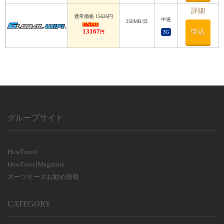
必須
詳細
通常価格 15626円
中速
利用日数
250MB/日
15%OFF
13167
申込
3G
円
利用日数
グループサイト
HowTravel
HowTravelMagazine
スーツケースお勧め情報
CATEGORY