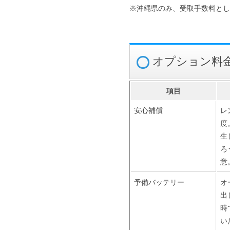
※沖縄県のみ、受取手数料として
オプション料
項目
安心補償
レ
度
生
ろ
意
予備バッテリー
オ
出
時
い