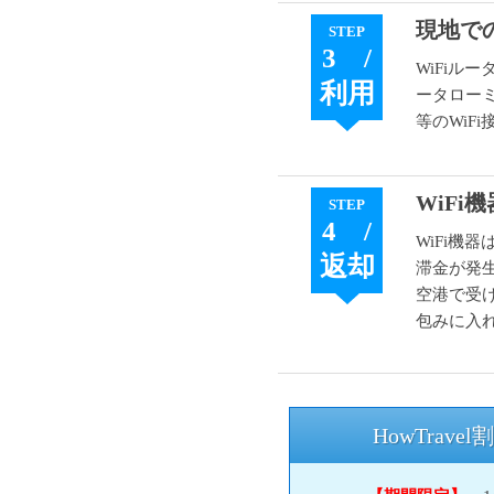
現地で
STEP
3 /
WiFi
利用
ータロー
等のWiF
WiFi
STEP
4 /
WiFi
返却
滞金が発
空港で受
包みに入
HowTrave