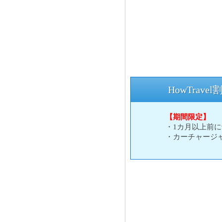
HowTrave
【期間限定】
・1カ月以上前
・カーチャージ