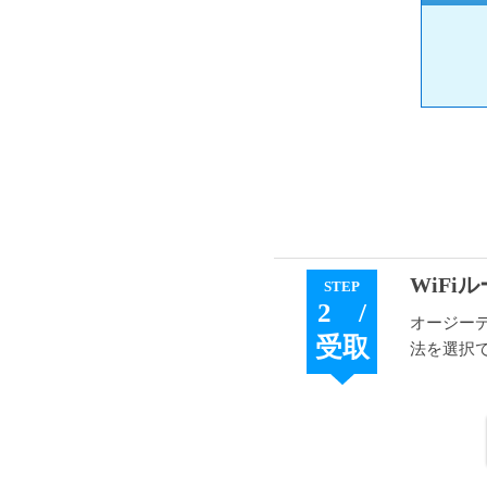
WiFi
STEP
2 /
オージーデ
受取
法を選択