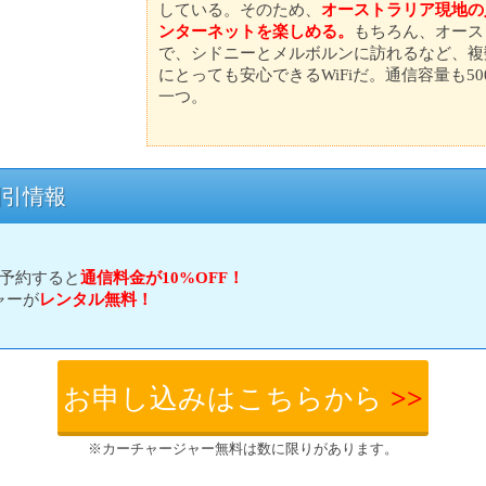
している。そのため、
オーストラリア現地の
ンターネットを楽しめる。
もちろん、オース
で、シドニーとメルボルンに訪れるなど、複
にとっても安心できるWiFiだ。通信容量も5
一つ。
l割引情報
に予約すると
通信料金が10%OFF！
ャーが
レンタル無料！
お申し込みはこちらから
>>
※カーチャージャー無料は数に限りがあります。