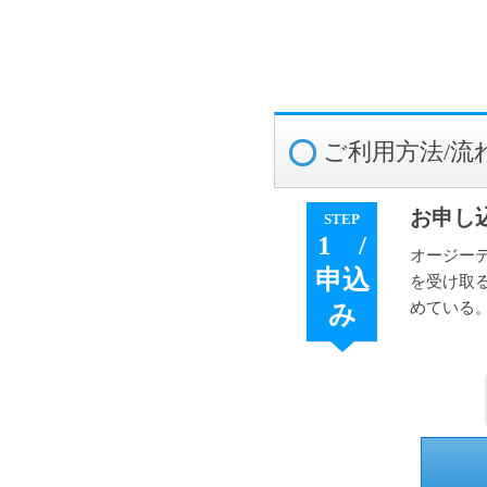
ご利用方法/流
お申し
STEP
1 /
オージーデ
申込
を受け取
めている
み