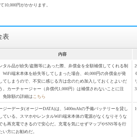
10,000円がかかります。
金表
内容
ンタル品が紛失/盗難等にあった際、弁償金を全額補償してくれる制
。WiFi端末本体を紛失等してしまった場合、40,000円の弁償金が発
してしまうので、不安に感じる方は念のため加入しておくとよいだ
う。カーチャージャー（弁償代1,000円）は補償されないことに注
3
。免除額の詳細は
こちら
ージーデータ(オージーDATA)は、5400mAhの予備バッテリーを貸し
している。スマホやレンタルWiFi端末本体の電源がなくなりそうな
でも再充電できるので安心だ。充電を気にせずマップやSNS等を行
たい方にお勧めだ。